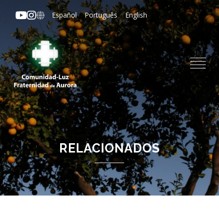
Pasar
Español
Português
English
al
contenido
principal
RELACIONADOS